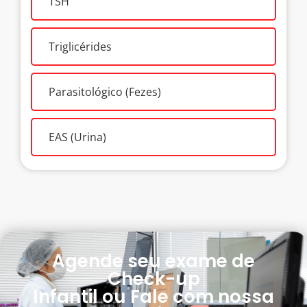
TSH
Triglicérides
Parasitológico (Fezes)
EAS (Urina)
Agende seu exame de
Check-up
Infantil ou Fale com nossa