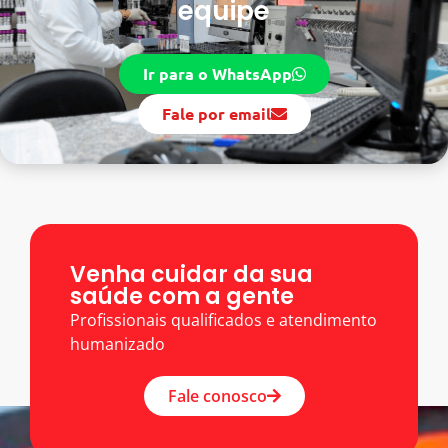
equipe
Ir para o WhatsApp
Fale por email
Venha cuidar da sua
saúde com a gente
Profissionais qualificados e atendimento
humanizado
Fale conosco