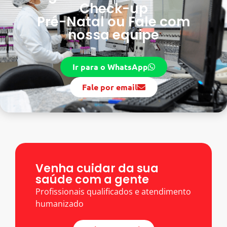
Check-up
Pré-Natal ou Fale com
nossa equipe
Ir para o WhatsApp
Fale por email
Venha cuidar da sua
saúde com a gente
Profissionais qualificados e atendimento
humanizado