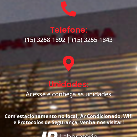
Telefone:
(15) 3258-1892
|
(15) 3255-1843
Unidades:
Acesse e conheça as unidades
Com estacionamento no local, Ar Condicionado, Wifi
e Protocolos de Segurança, venha nos visitar!