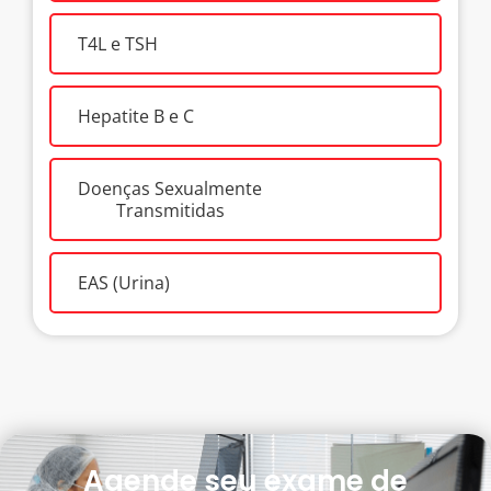
T4L e TSH
Hepatite B e C
Doenças Sexualmente
Transmitidas
EAS (Urina)
Agende seu exame de